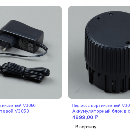
тикальный V3050
Пылесос вертикальный V30
тевой V3050
Аккумуляторный блок в 
4999,00
₽
В корзину