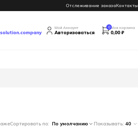
Отслеживание заказа
Контакты
0
Мой Аккаунт
Моя корзина
solution.company
Авторизоваться
0,00
₽
даже
Сортировать по
По умолчанию
Показывать:
40