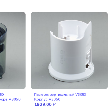
50
Пылесос вертикальный V3050
боре V3050
Корпус V3050
1929,00
₽