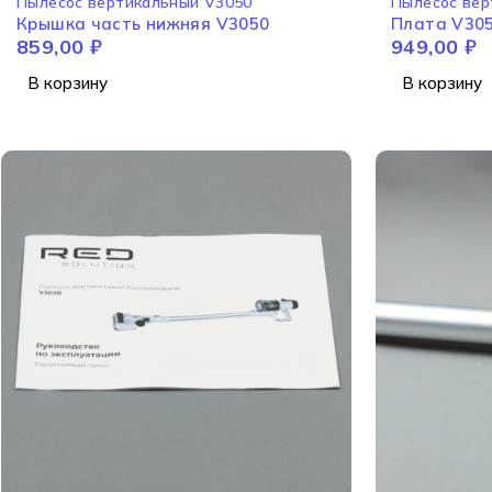
Пылесос вертикальный V3050
Пылесос вер
Крышка часть нижняя V3050
Плата V30
859,00
₽
949,00
₽
В корзину
В корзину