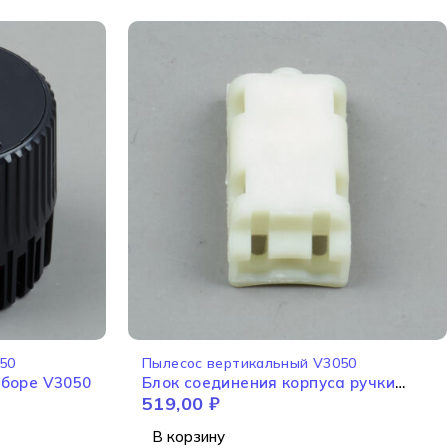
50
Пылесос вертикальный V3050
сборе V3050
Блок соединения корпуса ручки
519,00
₽
V3050
В корзину