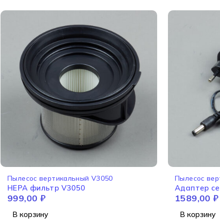
Пылесос вертикальный V3050
Пылесос вер
HEPA фильтр V3050
Адаптер се
999,00
₽
1589,00
₽
В корзину
В корзину