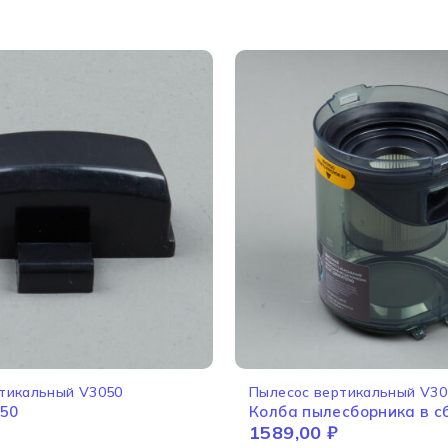
тикальный V3050
Пылесос вертикальный V30
050
Колба пылесборника в с
1589,00
₽