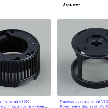
В корзину
тикальный V3050
Пылесос вертикальный V30
умулятора часть нижняя
Крепление фильтра V30