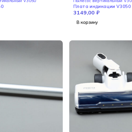
тикальный V3050
Пылесос вертикальный V30
50
Плата индикации V3050
3149,00
₽
В корзину