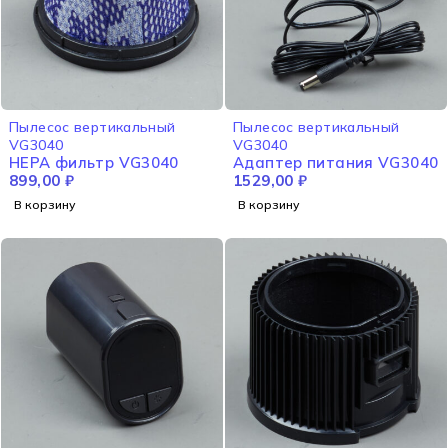
Пылесос вертикальный
Пылесос вертикальный
VG3040
VG3040
HEPA фильтр VG3040
Адаптер питания VG3040
899,00
₽
1529,00
₽
В корзину
В корзину