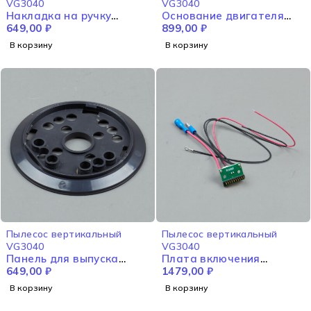
VG3040
VG3040
Накладка на ручку
Основание двигателя
VG3040
649,00
₽
VG3040
899,00
₽
В корзину
В корзину
Пылесос вертикальный
Пылесос вертикальный
VG3040
VG3040
Панель для выпуска
Плата включения
воздуха VG3040
649,00
₽
VG3040
1479,00
₽
В корзину
В корзину