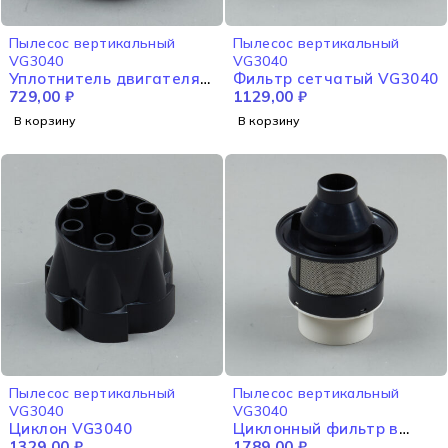
Пылесос вертикальный
Пылесос вертикальный
VG3040
VG3040
Уплотнитель двигателя
Фильтр сетчатый VG3040
VG3040
729,00
₽
1129,00
₽
В корзину
В корзину
Пылесос вертикальный
Пылесос вертикальный
VG3040
VG3040
Циклон VG3040
Циклонный фильтр в
1329,00
₽
сборе VG3040
1789,00
₽