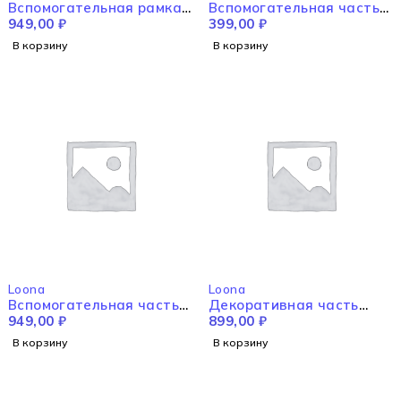
Вспомогательная рамка
Вспомогательная часть
правая
949,00
₽
для заднего колеса
399,00
₽
справа
В корзину
В корзину
Loona
Loona
Вспомогательная часть
Декоративная часть
для заднего левого
949,00
₽
крышки
899,00
₽
колеса
В корзину
В корзину