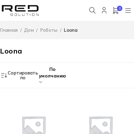
0
Главная
/
Дом
/
Роботы
/
Loona
Loona
По
Сортировать
умолчанию
по