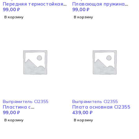
Передняя термостойкая
Плавающая пружина
рама CI2355
99,00
₽
CI2355
99,00
₽
В корзину
В корзину
Выпрямитель CI2355
Выпрямитель CI2355
Пластина с
Плата основная CI2355
керамическим покрытием
99,00
₽
439,00
₽
CI2355
В корзину
В корзину