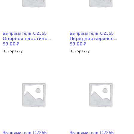
Выпрямитель CI2355
Выпрямитель CI2355
Опорная пластина
Передняя верхняя
CI2355
99,00
₽
крышка CI2355
99,00
₽
В корзину
В корзину
Выпрямитель CI2355
Выпрямитель CI2355