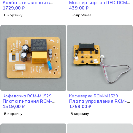
Колба стеклянная в
Мастер картон RED RCM-
сборе RCM-M1529
1729,00
₽
M1529
439,00
₽
В корзину
Подробнее
Кофеварка RCM-M1529
Кофеварка RCM-M1529
Плата питания RCM-
Плата управления RCM-
M1529
1519,00
₽
M1529
1759,00
₽
В корзину
В корзину