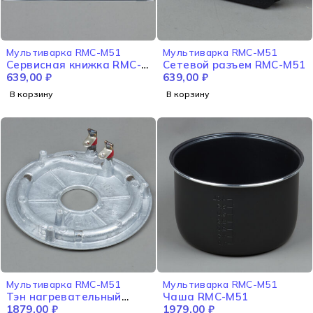
Мультиварка RMC-M51
Мультиварка RMC-M51
Сервисная книжка RMC-
Сетевой разъем RMC-M51
M51
639,00
₽
639,00
₽
В корзину
В корзину
Мультиварка RMC-M51
Мультиварка RMC-M51
Тэн нагревательный
Чаша RMC-M51
элемент RMC-M51
1879,00
₽
1979,00
₽