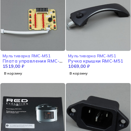
Мультиварка RMC-M51
Мультиварка RMC-M51
Плата управления RMC-
Ручка крышки RMC-M51
M51
1519,00
₽
1069,00
₽
В корзину
В корзину