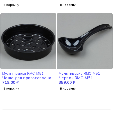
В корзину
В корзину
Мультиварка RMC-M51
Мультиварка RMC-M51
Чаша для приготовления
Черпак RMC-M51
на пару RMC-M51
719,00
₽
359,00
₽
В корзину
В корзину