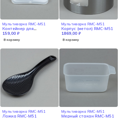
Мультиварка RMC-M51
Мультиварка RMC-M51
Контейнер для
Корпус (метал) RMC-M51
конденсата RMC-M51
159,00
₽
1869,00
₽
В корзину
В корзину
Мультиварка RMC-M51
Мультиварка RMC-M51
Ложка RMC-M51
Мерный стакан RMC-M51