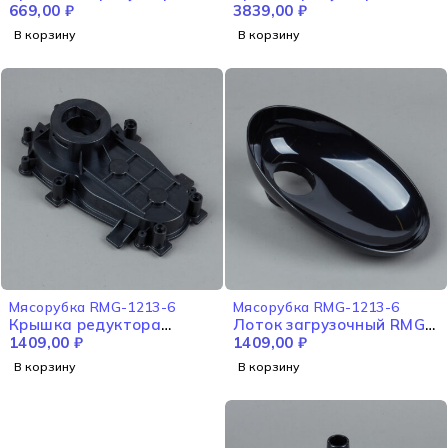
RMG-1213-6
669,00
₽
задняя часть RMG-1213-6
3839,00
₽
В корзину
В корзину
Мясорубка RMG-1213-6
Мясорубка RMG-1213-6
Крышка редуктора
Лоток загрузочный RMG-
передняя часть RMG-
1409,00
₽
1213-6
1409,00
₽
1213-6
В корзину
В корзину