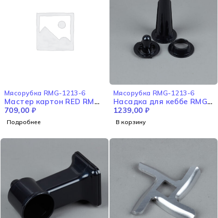
НЕТ В НАЛИЧИИ
Мясорубка RMG-1213-6
Мясорубка RMG-1213-6
Мастер картон RED RMG-
Насадка для кеббе RMG-
1213-6
709,00
₽
1213-6
1239,00
₽
Подробнее
В корзину