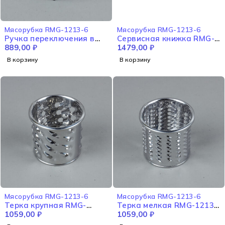
Мясорубка RMG-1213-6
Мясорубка RMG-1213-6
Ручка переключения в
Сервисная книжка RMG-
сборе RMG-1213-6
889,00
₽
1213-6
1479,00
₽
В корзину
В корзину
Мясорубка RMG-1213-6
Мясорубка RMG-1213-6
Терка крупная RMG-
Терка мелкая RMG-1213-
1213-6
1059,00
₽
6
1059,00
₽