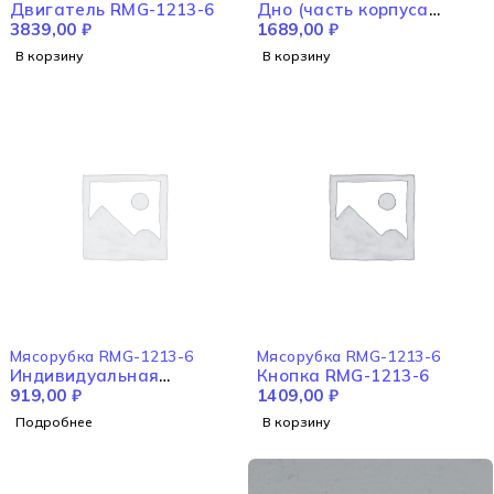
Двигатель RMG-1213-6
Дно (часть корпуса
3839,00
₽
нижняя) RMG-1213-6
1689,00
₽
В корзину
В корзину
НЕТ В НАЛИЧИИ
Мясорубка RMG-1213-6
Мясорубка RMG-1213-6
Индивидуальная
Кнопка RMG-1213-6
упаковка RED RMG-1213-
919,00
₽
1409,00
₽
6
Подробнее
В корзину