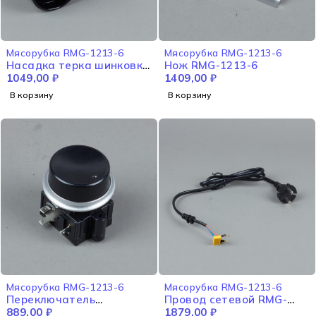
Мясорубка RMG-1213-6
Мясорубка RMG-1213-6
Насадка терка шинковка
Нож RMG-1213-6
RMG-1213-6
1049,00
₽
1409,00
₽
В корзину
В корзину
Мясорубка RMG-1213-6
Мясорубка RMG-1213-6
Переключатель
Провод сетевой RMG-
поворотный RMG-1213-6
889,00
₽
1213-6
1879,00
₽