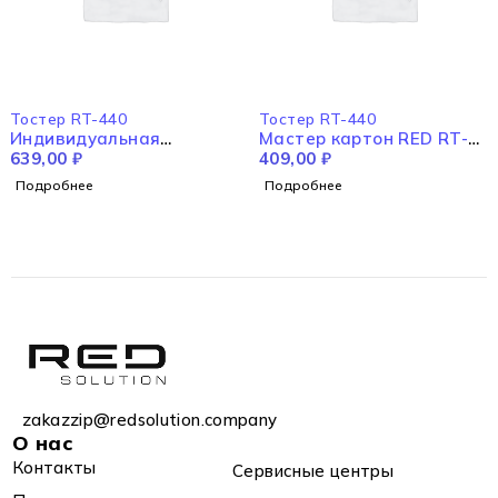
НЕТ В НАЛИЧИИ
НЕТ В НАЛИЧИИ
Тостер RT-440
Тостер RT-440
Индивидуальная
Мастер картон RED RT-
упаковка RED RT-440
639,00
₽
440
409,00
₽
Подробнее
Подробнее
zakazzip@redsolution.company
О нас
Контакты
Сервисные центры