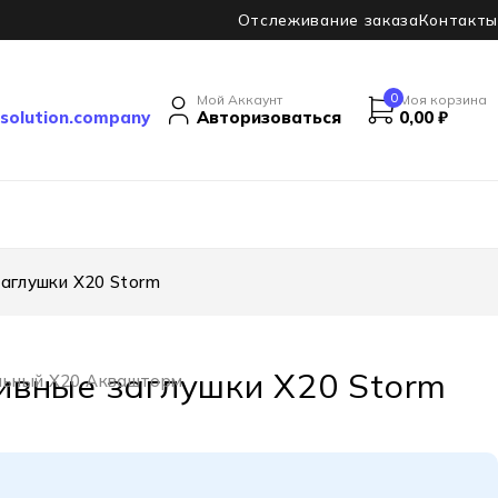
Отслеживание заказа
Контакты
0
Мой Аккаунт
Моя корзина
solution.company
Авторизоваться
0,00
₽
аглушки X20 Storm
вные заглушки X20 Storm
льный X20 Аквашторм