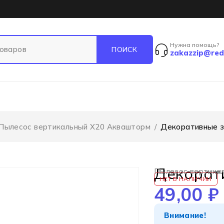
Нужна помощь?
zakazzip@red
Пылесос вертикальный X20 Аквашторм
/
Декоративные з
Декорати
Пылесос вертика
НЕТ В НАЛИЧИИ
49,00
₽
Внимание!