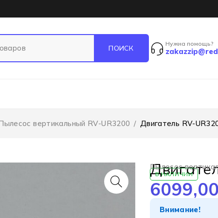
Нужна помощь?
zakazzip@red
Пылесос вертикальный RV-UR3200
/
Двигатель RV-UR32
Двигате
Пылесос вертика
В НАЛИЧИИ
6099,0
Внимание!