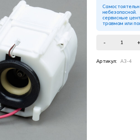
Самостоятел
небезопасной
сервисные цент
травмам или п
Артикул:
A3-4