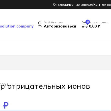
Отслеживание заказа
Контакты
0
Мой Аккаунт
Моя корзина
solution.company
Авторизоваться
0,00
₽
р отрицательных ионов
S001
0
₽