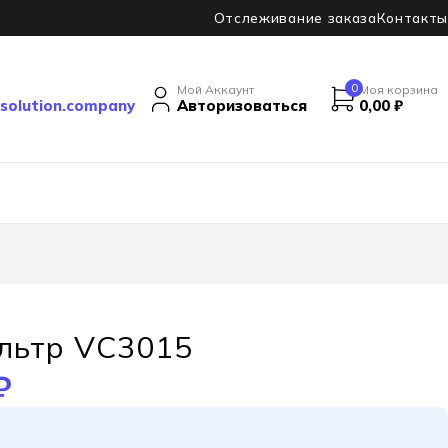
Отслеживание заказа
Контакты
0
Мой Аккаунт
Моя корзина
solution.company
Авторизоваться
0,00
₽
льтр VC3015
₽