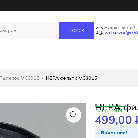
Нужна помощь?
zakazzip@red
Пылесос VC3015
/
HEPA фильтр VC3015
HEPA фи
Пылесос VC3015
В НАЛИЧИИ
499,00
Внимание!