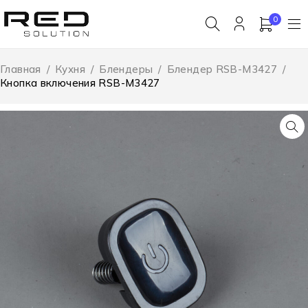
0
Главная
/
Кухня
/
Блендеры
/
Блендер RSB-M3427
/
Кнопка включения RSB-M3427