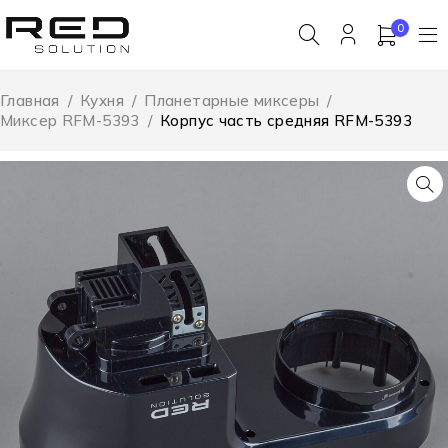
0
Главная
/
Кухня
/
Планетарные миксеры
/
Миксер RFM-5393
/
Корпус часть средняя RFM-5393