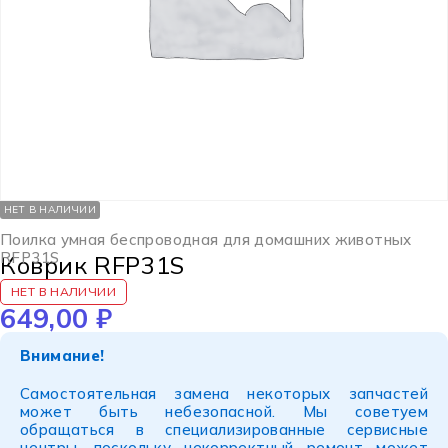
НЕТ В НАЛИЧИИ
Поилка умная беспроводная для домашних животных
RFP31S
Коврик RFP31S
НЕТ В НАЛИЧИИ
649,00
₽
Внимание!
Самостоятельная замена некоторых запчастей
может быть небезопасной. Мы советуем
обращаться в специализированные сервисные
центры, поскольку некорректный ремонт может