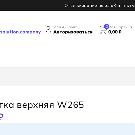
Отслеживание заказа
Контакты
0
Мой Аккаунт
Моя корзина
solution.company
Авторизоваться
0,00
₽
тка верхняя W265
₽