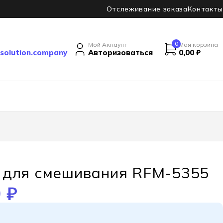
Отслеживание заказа
Контакты
0
Мой Аккаунт
Моя корзина
solution.company
Авторизоваться
0,00
₽
 для смешивания RFM-5355
0
₽