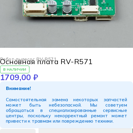
Робот-пылесос RV-R571
Основная плата RV-R571
В НАЛИЧИИ
1709,00
₽
Внимание!
Самостоятельная замена некоторых запчастей
может быть небезопасной. Мы советуем
обращаться в специализированные сервисные
центры, поскольку некорректный ремонт может
привести к травмам или повреждению техники.