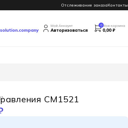
Отслеживание заказа
Контакты
0
Мой Аккаунт
Моя корзина
solution.company
Авторизоваться
0,00
₽
правления CM1521
21
₽