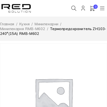
0
Главная
/
Кухня
/
Минипекарни
/
Минипекарня RMB-M602
/
Термопредохранитель ZH103-
240°(15A) RMB-M602