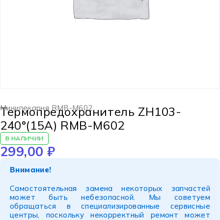
Минипекарня RMB-M602
Термопредохранитель ZH103-
240°(15A) RMB-M602
В НАЛИЧИИ
299,00
₽
Внимание!
Самостоятельная замена некоторых запчастей
может быть небезопасной. Мы советуем
обращаться в специализированные сервисные
центры, поскольку некорректный ремонт может