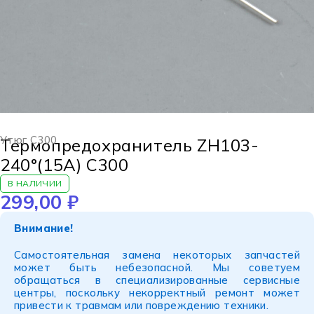
Утюг С300
Термопредохранитель ZH103-
240°(15A) С300
В НАЛИЧИИ
299,00
₽
Внимание!
Самостоятельная замена некоторых запчастей
может быть небезопасной. Мы советуем
обращаться в специализированные сервисные
центры, поскольку некорректный ремонт может
привести к травмам или повреждению техники.