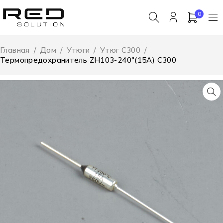
0
Главная
/
Дом
/
Утюги
/
Утюг С300
/
Термопредохранитель ZH103-240°(15A) С300