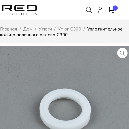
0
Главная
/
Дом
/
Утюги
/
Утюг С300
/
Уплотнительное
кольцо заливного отсека С300