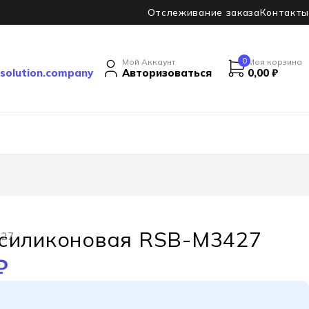
Отслеживание заказа
Контакты
0
Мой Аккаунт
Моя корзина
solution.company
Авторизоваться
0,00
₽
 силиконовая RSB-M3427
427
₽