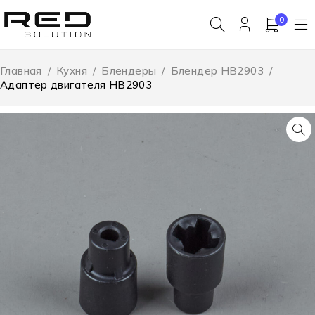
0
Главная
/
Кухня
/
Блендеры
/
Блендер HB2903
/
Адаптер двигателя HB2903