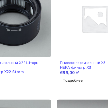
НЕТ В НАЛИЧИИ
ртикальный X22 Шторм
Пылесос вертикальный X3
HEPA фильтр X3
р X22 Storm
699,00
₽
Подробнее