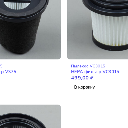
75
Пылесос VC3015
тр V375
HEPA фильтр VC3015
499,00
₽
В корзину