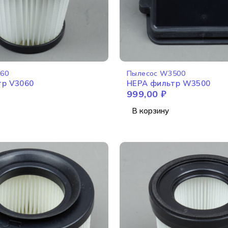
060
Пылесос W3500
HEPA фильтр V3060
HEPA фильтр W3500
999,00
₽
В корзину