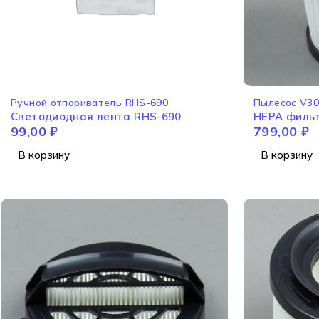
Ручной отпариватель RHS-690
Пылесос V3
Cветодиодная лента RHS-690
99,00
₽
799,00
₽
В корзину
В корзину