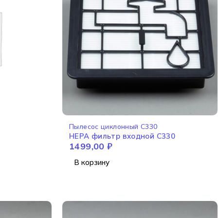
Пылесос циклонный C330
HEPA фильтр входной C330
1499,00
₽
В корзину