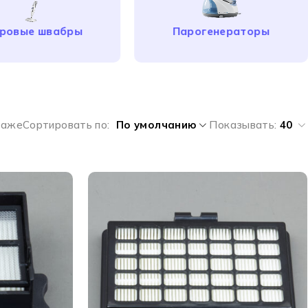
ровые швабры
Парогенераторы
даже
Сортировать по
По умолчанию
Показывать:
40