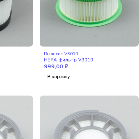
Пылесос V3010
HEPA фильтр V3010
999,00
₽
В корзину