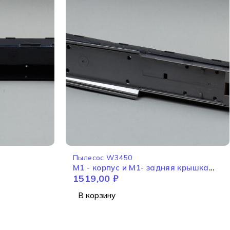
Пылесос W3450
M1 - корпус и M1- задняя крышка
1519,00
₽
корпуса W3450
В корзину