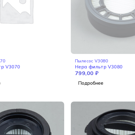
И
НЕТ В НАЛИЧИИ
070
Пылесос V3080
тр V3070
Hepa фильтр V3080
799,00
₽
е
Подробнее