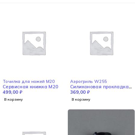
Точилка для ножей M20
Аэрогриль W255
Cервисная книжка M20
Cиликоновая прокладка
499,00
₽
W255
369,00
₽
В корзину
В корзину