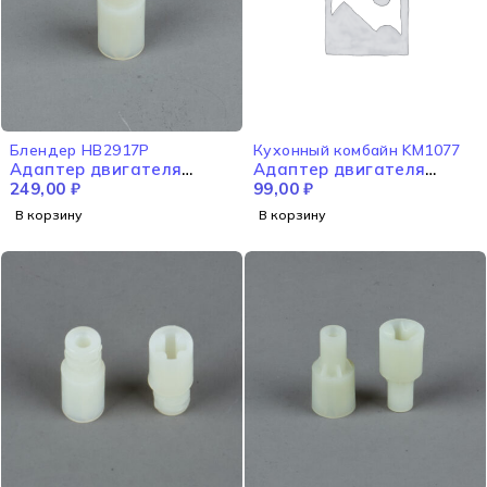
Блендер HB2917P
Кухонный комбайн KM1077
Адаптер двигателя
Адаптер двигателя
HB2917P
249,00
₽
KM1077
99,00
₽
В корзину
В корзину