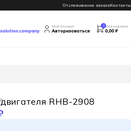
Отслеживание заказа
Контакты
0
Мой Аккаунт
Моя корзина
solution.company
Авторизоваться
0,00
₽
 двигателя RHB-2908
08
₽