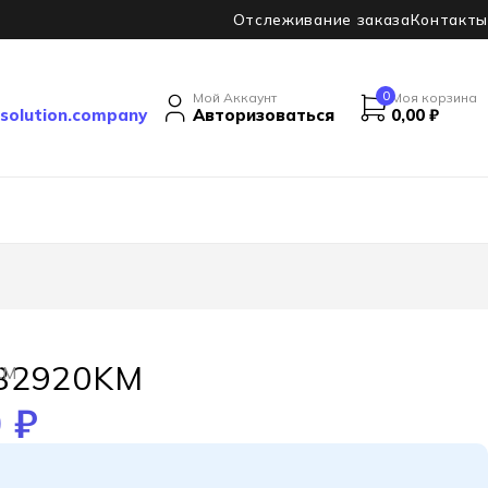
Отслеживание заказа
Контакты
0
Мой Аккаунт
Моя корзина
solution.company
Авторизоваться
0,00
₽
B2920KM
KM
0
₽