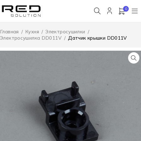
0
Главная
/
Кухня
/
Электросушилки
/
Электросушилка DD011V
/
Датчик крышки DD011V