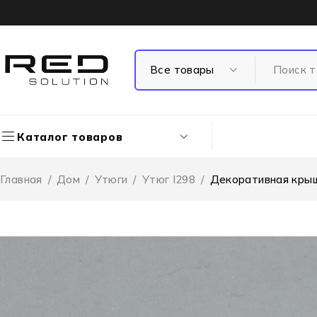
Каталог товаров
Главная
/
Дом
/
Утюги
/
Утюг I298
/
Декоративная крыш