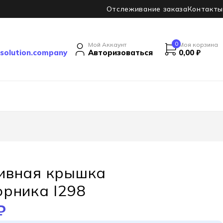
Отслеживание заказа
Контакты
0
Мой Аккаунт
Моя корзина
solution.company
Авторизоваться
0,00
₽
ивная крышка
рника I298
₽