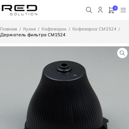
0
Главная
/
Кухня
/
Кофеварки
/
Кофеварка CM1524
/
Держатель фильтра CM1524