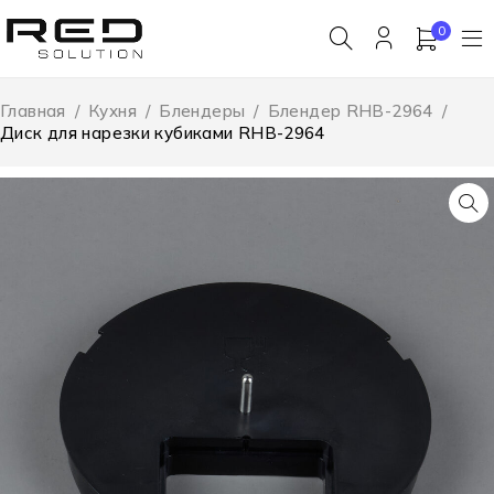
0
Главная
/
Кухня
/
Блендеры
/
Блендер RHB-2964
/
Диск для нарезки кубиками RHB-2964