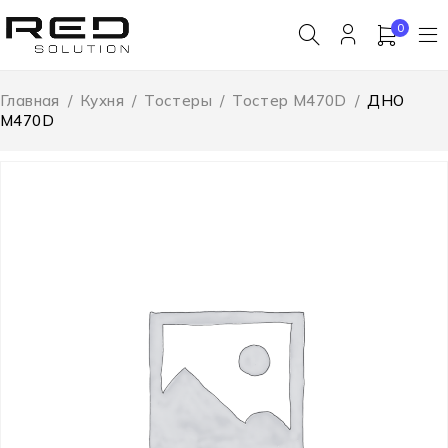
0
Главная
/
Кухня
/
Тостеры
/
Тостер M470D
/
ДНО
M470D