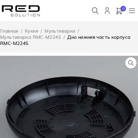
0
Главная
/
Кухня
/
Мультиварки
/
Мультиварка RMC-M224S
/
Дно нижняя часть корпуса
RMC-M224S