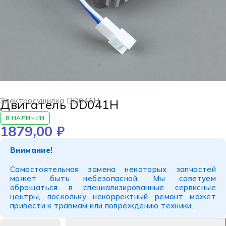
Электросушилка DD041H
Двигатель DD041H
В НАЛИЧИИ
1879,00
₽
Внимание!
Самостоятельная замена некоторых запчастей
может быть небезопасной. Мы советуем
обращаться в специализированные сервисные
центры, поскольку некорректный ремонт может
привести к травмам или повреждению техники.