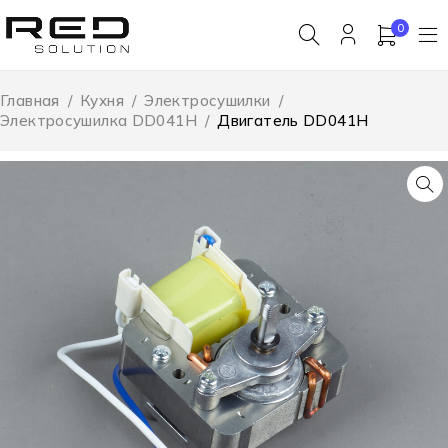
0
Главная
/
Кухня
/
Электросушилки
/
Электросушилка DD041H
/
Двигатель DD041H