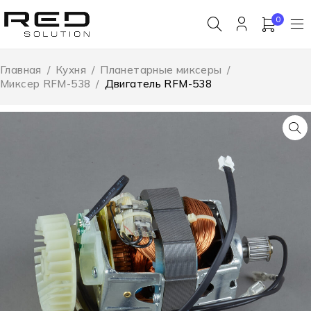
0
Главная
/
Кухня
/
Планетарные миксеры
/
Миксер RFM-538
/
Двигатель RFM-538