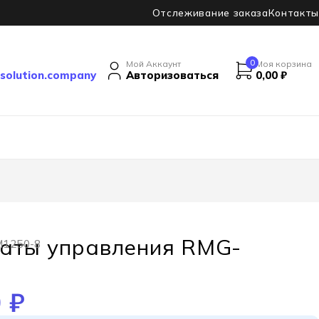
Отслеживание заказа
Контакты
0
Мой Аккаунт
Моя корзина
solution.company
Авторизоваться
0,00
₽
латы управления RMG-
M1250-8
0
₽