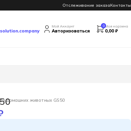
Отслеживание заказа
Контакты
0
Мой Аккаунт
Моя корзина
solution.company
Авторизоваться
0,00
₽
S50
для домашних животных GS50
₽