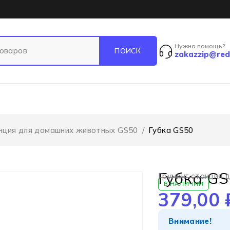
Нужна помощь?
zakazzip@red
анция для домашних животных GS50
/
Губка GS50
Губка G
Груминг станция 
В НАЛИЧИИ
379,00
Внимание!