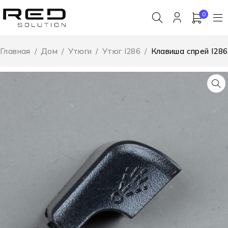
0
Главная
/
Дом
/
Утюги
/
Утюг I286
/
Клавиша спрей I286