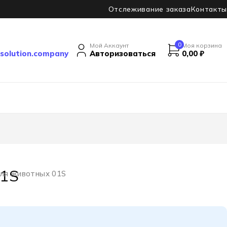
Отслеживание заказа
Контакты
0
Мой Аккаунт
Моя корзина
solution.company
Авторизоваться
0,00
₽
01S
ля животных 01S