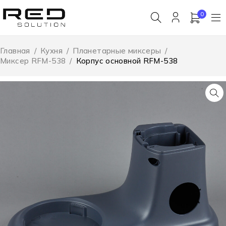
0
Главная
/
Кухня
/
Планетарные миксеры
/
Миксер RFM-538
/
Корпус основной RFM-538