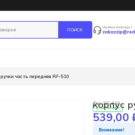
Нужна помощь?
zakazzip@red
 ручки часть передняя RF-510
корпус р
Фен RF-510
В НАЛИЧИИ
539,00
Внимание!