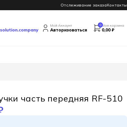
Отслеживание заказа
Контакты
0
Мой Аккаунт
Моя корзина
solution.company
Авторизоваться
0,00
₽
учки часть передняя RF-510
₽