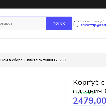
Нужна помощь?
zakazzip@red
ЭНом в сборе + плата питания G125D
Корпус с
Чайник G125D
питания
В НАЛИЧИИ
2479,0