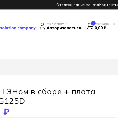
Отслеживание заказа
Контакты
0
Мой Аккаунт
Моя корзина
solution.company
Авторизоваться
0,00
₽
 ТЭНом в сборе + плата
 G125D
0
₽