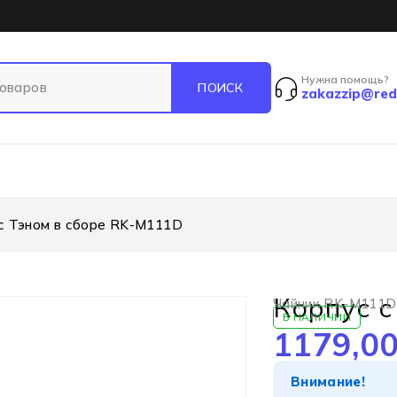
Нужна помощь?
zakazzip@red
с Тэном в сборе RK-M111D
Корпус с
Чайник RK-M111D
В НАЛИЧИИ
1179,0
Внимание!