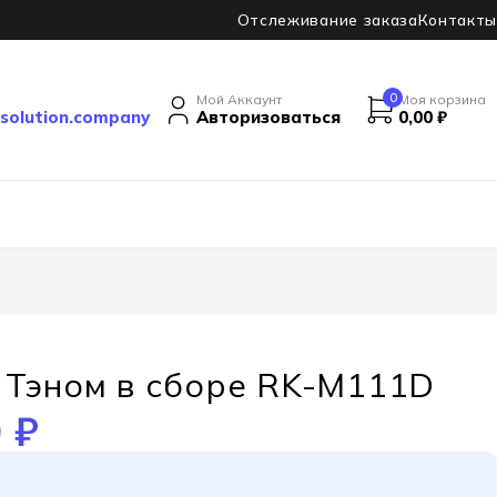
Отслеживание заказа
Контакты
0
Мой Аккаунт
Моя корзина
solution.company
Авторизоваться
0,00
₽
 Тэном в сборе RK-M111D
0
₽