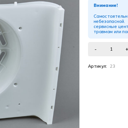
Внимание!
Самостоятел
небезопасной
сервисные цент
травмам или п
Артикул:
23