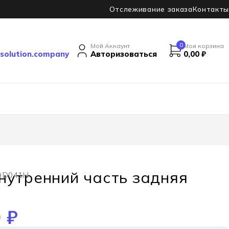
Отслеживание заказа
Контакты
0
Мой Аккаунт
Моя корзина
solution.company
Авторизоваться
0,00
₽
нутренний часть задняя
 DD041H
0
₽