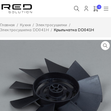
0
Главная
/
Кухня
/
Электросушилки
/
Электросушилка DD041H
/
Крыльчатка DD041H