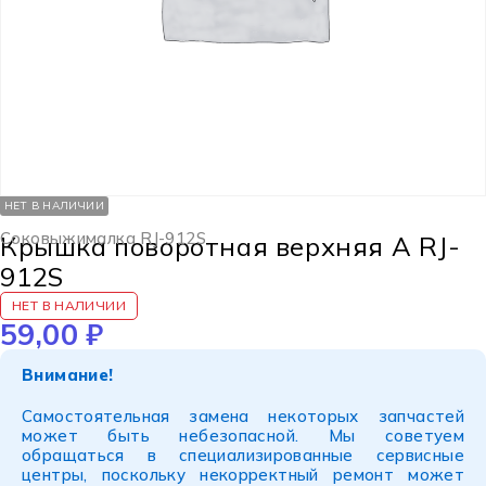
НЕТ В НАЛИЧИИ
Соковыжималка RJ-912S
Крышка поворотная верхняя A RJ-
912S
НЕТ В НАЛИЧИИ
59,00
₽
Внимание!
Самостоятельная замена некоторых запчастей
может быть небезопасной. Мы советуем
обращаться в специализированные сервисные
центры, поскольку некорректный ремонт может