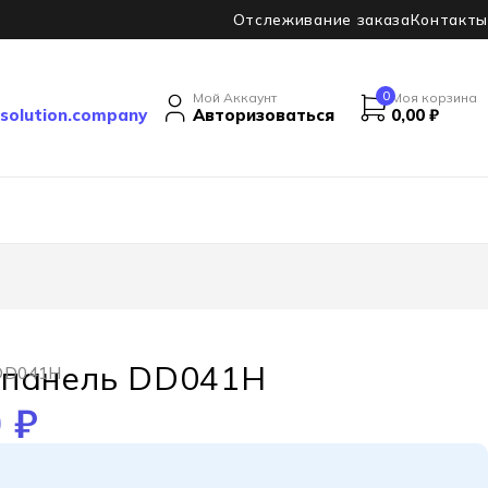
Отслеживание заказа
Контакты
0
Мой Аккаунт
Моя корзина
solution.company
Авторизоваться
0,00
₽
 панель DD041H
 DD041H
0
₽