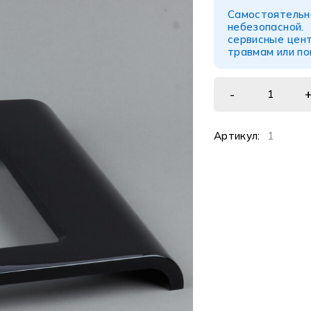
Самостоятел
небезопасной
сервисные цент
травмам или п
Артикул:
1