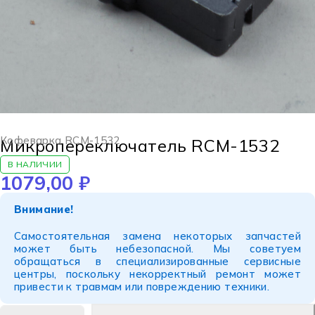
Кофеварка RCM-1532
Микропереключатель RCM-1532
В НАЛИЧИИ
1079,00
₽
Внимание!
Самостоятельная замена некоторых запчастей
может быть небезопасной. Мы советуем
обращаться в специализированные сервисные
центры, поскольку некорректный ремонт может
привести к травмам или повреждению техники.