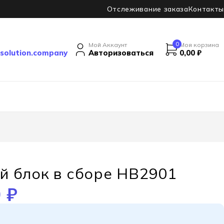
Отслеживание заказа
Контакты
0
Мой Аккаунт
Моя корзина
solution.company
Авторизоваться
0,00
₽
й блок в сборе HB2901
0
₽